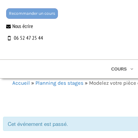
Aller
au
Recommander un cours
contenu
Nous écrire
06 52 47 25 44
COURS
Accueil
»
Planning des stages
»
Modelez votre pièce 
Cet événement est passé.