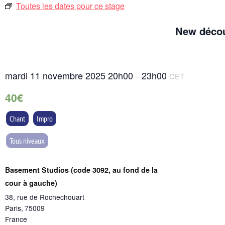
Toutes les dates pour ce stage
New découv
mardi 11 novembre 2025
20h00
23h00
–
CET
40€
Chant
Impro
Tous niveaux
Basement Studios (code 3092, au fond de la
cour à gauche)
38, rue de Rochechouart
Paris
,
75009
France