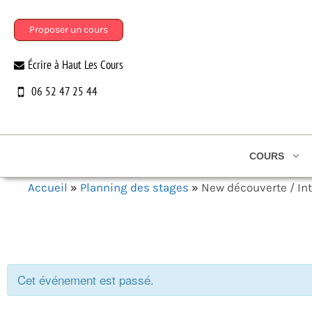
Aller
au
Proposer un cours
contenu
Écrire à Haut Les Cours
06 52 47 25 44
COURS
Accueil
»
Planning des stages
»
New découverte / In
Cet événement est passé.