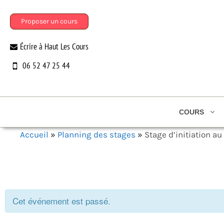
Aller
au
Proposer un cours
contenu
Écrire à Haut Les Cours
06 52 47 25 44
COURS
Accueil
»
Planning des stages
»
Stage d’initiation a
Cet événement est passé.