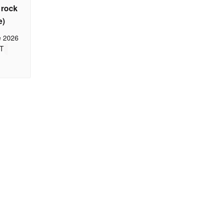
u rock
e)
e 2026
T