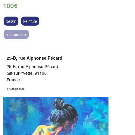
100€
Dessin
Peinture
Tous niveaux
25-B, rue Alphonse Pécard
25-B, rue Alphonse Pécard
Gif-sur-Yvette
,
91190
France
+ Google Map