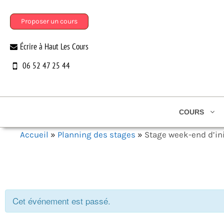
Aller
au
Proposer un cours
contenu
Écrire à Haut Les Cours
06 52 47 25 44
COURS
Accueil
»
Planning des stages
»
Stage week-end d’ini
Cet événement est passé.