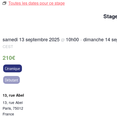
Toutes les dates pour ce stage
Stage
samedi 13 septembre 2025
10h00
dimanche 14 s
@
–
CEST
210€
Céramique
Débutant
13, rue Abel
13, rue Abel
Paris
,
75012
France