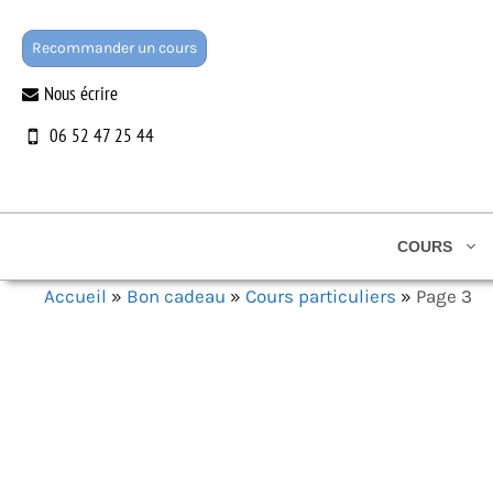
Aller
au
Recommander un cours
contenu
Nous écrire
06 52 47 25 44
COURS
Accueil
»
Bon cadeau
»
Cours particuliers
»
Page 3