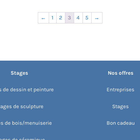
←
1
2
3
4
5
→
Stages
Nos offres
 de dessin et peinture
Entreprises
tages de sculpture
Stages
s de bois/menuiserie
Bon cadeau
ages de céramique