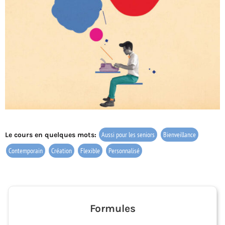
Aussi pour les seniors
Bienveillance
Le cours en quelques mots:
Contemporain
Création
Flexible
Personnalisé
Formules