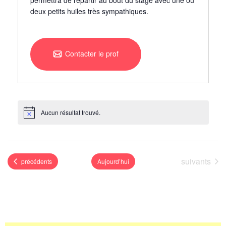
permettra de repartir au bout du stage avec une ou
deux petits huiles très sympathiques.
Contacter le prof
Aucun résultat trouvé.
N
o
t
i
c
e
Événements
suivants
Événements
précédents
Aujourd’hui