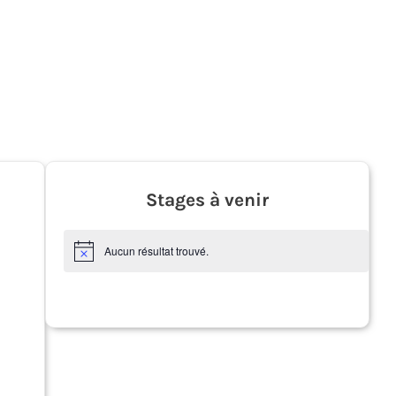
Stages à venir
Aucun résultat trouvé.
N
o
t
i
c
e