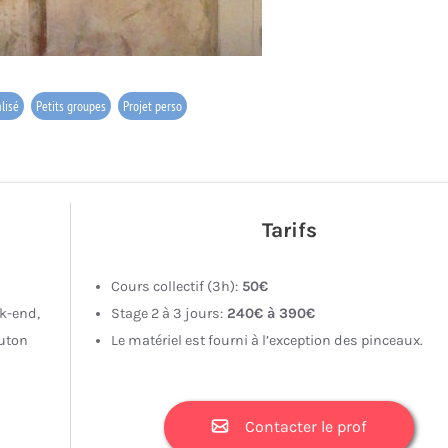
lisé
Petits groupes
Projet perso
Tarifs
Cours collectif (3h):
50€
k-end,
Stage 2 à 3 jours:
240€ à 390€
outon
Le matériel est fourni à l’exception des pinceaux.