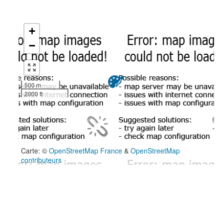
+
−
500 m
2000 ft
Carte: ©
OpenStreetMap France
&
OpenStreetMap
contributeurs