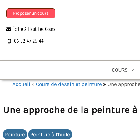
Aller
au
Proposer un cours
contenu
Écrire à Haut Les Cours
06 52 47 25 44
COURS
Accueil
»
Cours de dessin et peinture
»
Une approche 
Une approche de la peinture à l
Peinture
Peinture à l'huile