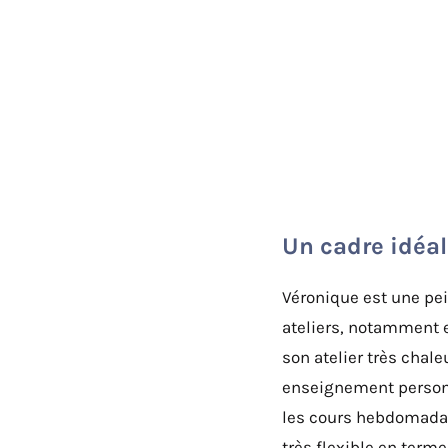
Un cadre idéal 
Véronique est une pei
ateliers, notamment e
son atelier très chal
enseignement personna
les cours hebdomadair
très flexible en terme