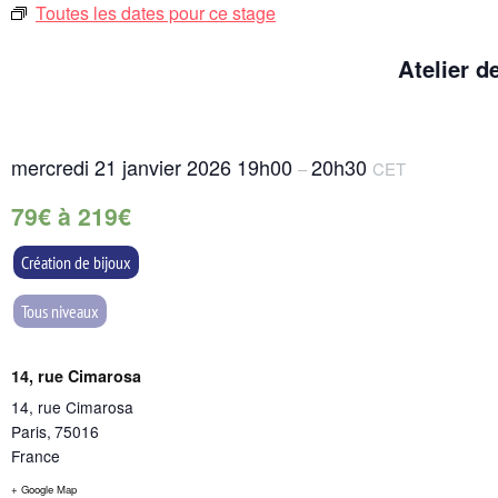
Toutes les dates pour ce stage
Atelier d
mercredi 21 janvier 2026
19h00
20h30
–
CET
79€ à 219€
Création de bijoux
Tous niveaux
14, rue Cimarosa
14, rue Cimarosa
Paris
,
75016
France
+ Google Map