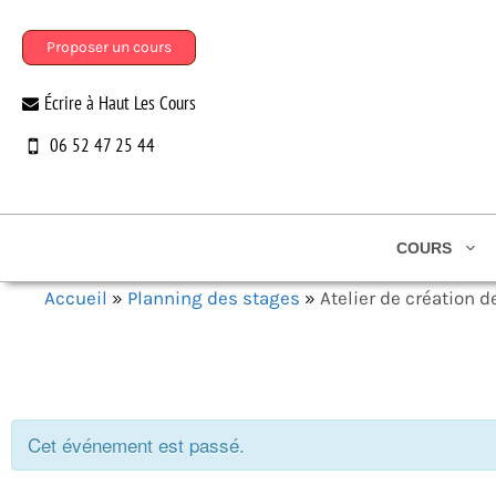
Aller
au
Proposer un cours
contenu
Écrire à Haut Les Cours
06 52 47 25 44
COURS
Accueil
»
Planning des stages
»
Atelier de création d
Cet événement est passé.