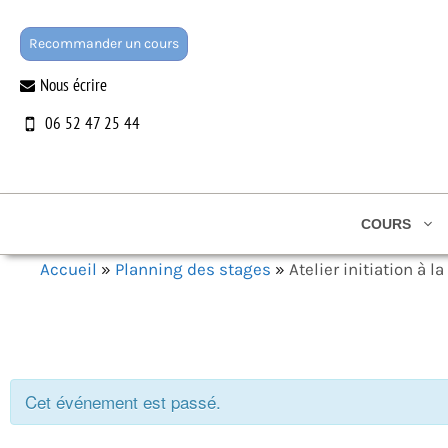
Aller
au
Recommander un cours
contenu
Nous écrire
06 52 47 25 44
COURS
Accueil
»
Planning des stages
»
Atelier initiation à l
Cet événement est passé.