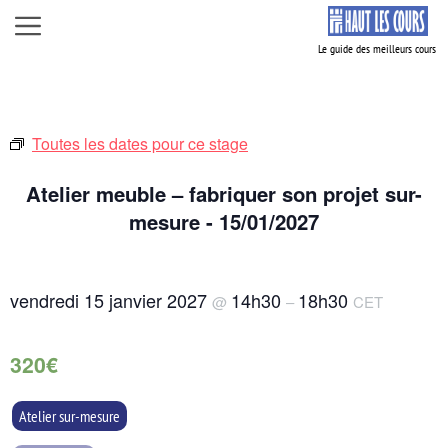
Aller
Menu
au
contenu
Toutes les dates pour ce stage
Atelier meuble – fabriquer son projet sur-
mesure - 15/01/2027
vendredi 15 janvier 2027
14h30
18h30
@
–
CET
320€
Atelier sur-mesure