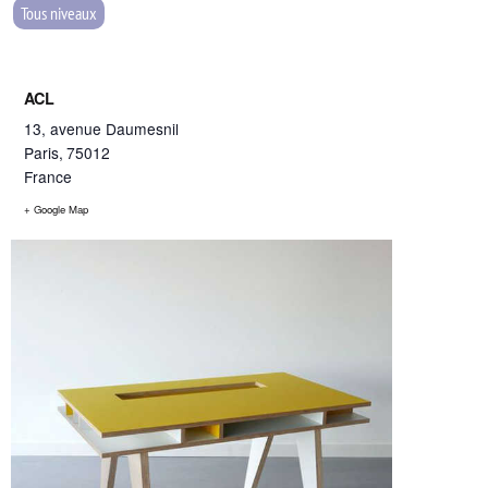
Tous niveaux
ACL
13, avenue Daumesnil
Paris
,
75012
France
+ Google Map