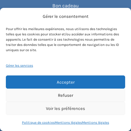
Bon cadeau
Gérer le consentement
Découvrez Haut Les Cours
Pour offrir les meilleures expériences, nous utilisons des technologies
telles que les cookies pour stocker et/ou accéder aux informations des
Le concept
appareils. Le fait de consentir à ces technologies nous permettra de
traiter des données telles que le comportement de navigation ou les ID
uniques sur ce site.
Recommander un cours
Gérer les services
Blog
Accepter
Compte client.e
Refuser
Voir les préférences
Conditions générales de vente
Politique de cookies
Mentions légales
Mentions légales
Contactez-nous
Mentions légales