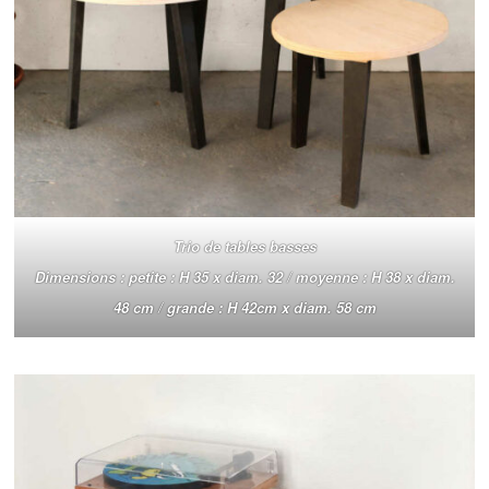
Trio de tables basses
Dimensions : petite : H 35 x diam. 32 / moyenne : H 38 x diam.
48 cm / grande : H 42cm x diam. 58 cm