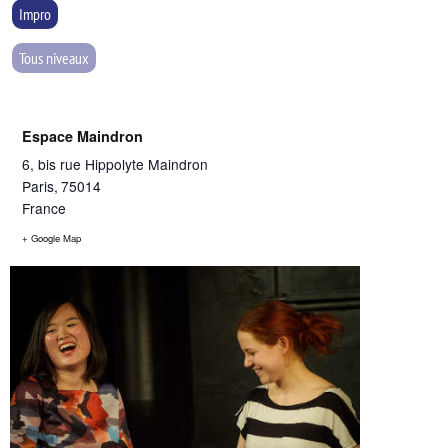
Impro
Tous niveaux
Espace Maindron
6, bis rue Hippolyte Maindron
Paris
,
75014
France
+ Google Map