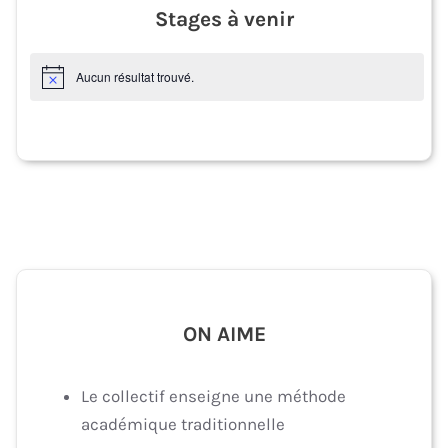
Stages à venir
Aucun résultat trouvé.
N
o
t
i
c
e
ON AIME
Le collectif enseigne une méthode
académique traditionnelle