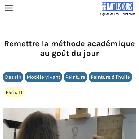
Aller
Menu
au
contenu
Remettre la méthode académique
au goût du jour
Dessin
Modèle vivant
Peinture
Peinture à l'huile
Paris 11