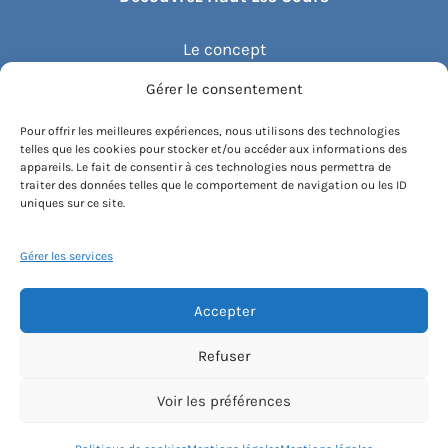
Le concept
Gérer le consentement
Recommander un cours
Pour offrir les meilleures expériences, nous utilisons des technologies
telles que les cookies pour stocker et/ou accéder aux informations des
Blog
appareils. Le fait de consentir à ces technologies nous permettra de
traiter des données telles que le comportement de navigation ou les ID
uniques sur ce site.
Compte client.e
Gérer les services
Accepter
Conditions générales de vente
Contactez-nous
Mentions légales
Refuser
Politique de cookies
Instagram
Voir les préférences
[email protected]