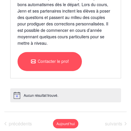
bons automatismes dès le départ. Lors du cours,
Jenn et ses partenaires incitent les élèves à poser
des questions et passent au milieu des couples
pour prodiguer des corrections personnalisées. Il
est possible de commencer en cours d’année
moyennant quelques cours particuliers pour se
mettre à niveau.
Contacter le prof
Aucun résultat trouvé.
N
o
t
i
c
e
Événements
Événements
précédents
suivants
Aujourd’hui