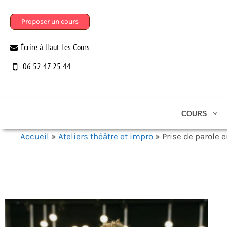
Aller
au
Proposer un cours
contenu
Écrire à Haut Les Cours
06 52 47 25 44
COURS
Accueil
»
Ateliers théâtre et impro
»
Prise de parole e