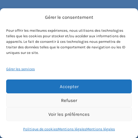
Stages
Gérer le consentement
Bon cadeau
Pour offrir les meilleures expériences, nous utilisons des technologies
telles que les cookies pour stocker et/ou accéder aux informations des
appareils. Le fait de consentir à ces technologies nous permettra de
Découvrez Haut Les Cours
traiter des données telles que le comportement de navigation ou les ID
uniques sur ce site.
Le concept
Gérer les services
Recommander un cours
Accepter
Blog
Refuser
Compte client.e
Voir les préférences
Politique de cookies
Mentions légales
Mentions légales