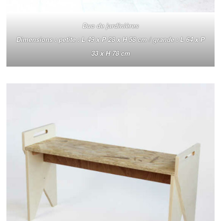
Duo de jardinières
Dimensions : petite : L 49 x P 28 x H 58 cm / grande : L 64 x P
33 x H 78 cm