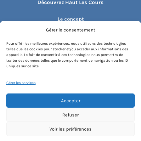
Découvrez Haut Les Cours
Le concept
Gérer le consentement
Recommander un cours
Pour offrir les meilleures expériences, nous utilisons des technologies
telles que les cookies pour stocker et/ou accéder aux informations des
Blog
appareils. Le fait de consentir à ces technologies nous permettra de
traiter des données telles que le comportement de navigation ou les ID
uniques sur ce site.
Compte client.e
Gérer les services
Accepter
Conditions générales de vente
Contactez-nous
Mentions légales
Refuser
Politique de cookies
Instagram
Voir les préférences
[email protected]