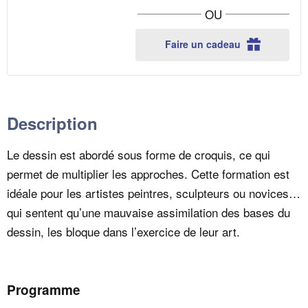
Stage
Stage
t
OU
de
de
i
dessin
dessin
Faire un cadeau
au
au
t
Louvre
Louvre
é
(3
(3
jours)
jours)
Description
Le dessin est abordé sous forme de croquis, ce qui
permet de multiplier les approches. Cette formation est
idéale pour les artistes peintres, sculpteurs ou novices…
qui sentent qu’une mauvaise assimilation des bases du
dessin, les bloque dans l’exercice de leur art.
Programme