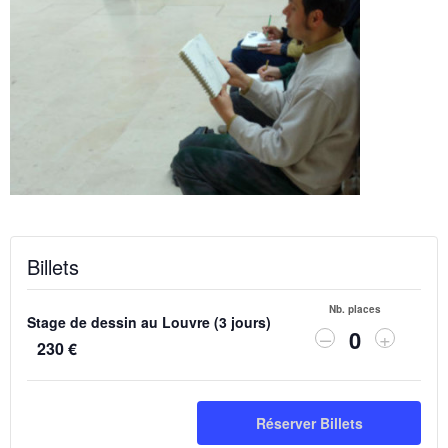
Billets
Nb. places
Stage de dessin au Louvre (3 jours)
Diminuer
Augmen
–
+
230
€
Q
la
la
quantité
quantit
u
de
de
a
billets
billets
Réserver Billets
n
pour
pour