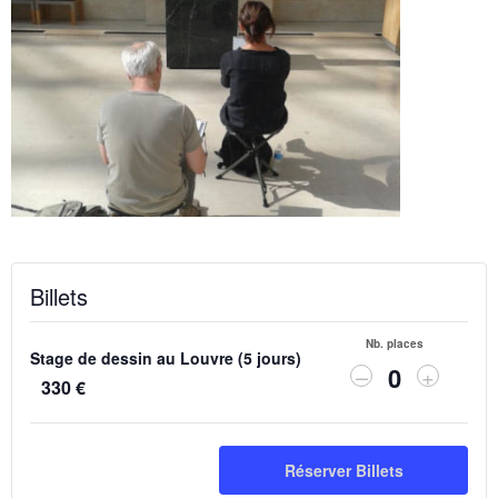
Billets
Nb. places
Stage de dessin au Louvre (5 jours)
Diminuer
Augmen
–
+
330
€
Q
la
la
quantité
quantit
u
de
de
a
billets
billets
Réserver Billets
n
pour
pour