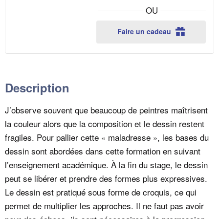
Stage
Stage
t
OU
de
de
i
dessin
dessin
Faire un cadeau
au
au
t
Louvre
Louvre
é
(5
(5
jours)
jours)
Description
J’observe souvent que beaucoup de peintres maîtrisent
la couleur alors que la composition et le dessin restent
fragiles. Pour pallier cette « maladresse », les bases du
dessin sont abordées dans cette formation en suivant
l’enseignement académique. À la fin du stage, le dessin
peut se libérer et prendre des formes plus expressives.
Le dessin est pratiqué sous forme de croquis, ce qui
permet de multiplier les approches. Il ne faut pas avoir