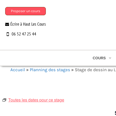
Aller
au
Proposer un cours
contenu
Écrire à Haut Les Cours
06 52 47 25 44
COURS
Accueil
»
Planning des stages
»
Stage de dessin au L
Toutes les dates pour ce stage