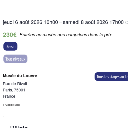
jeudi 6 août 2026
10h00
samedi 8 août 2026
17h00
–
C
230€
Entrées au musée non comprises dans le prix
Dessin
Tous niveaux
Musée du Louvre
Tous les stages au L
Rue de Rivoli
Paris
,
75001
France
+ Google Map
Billets