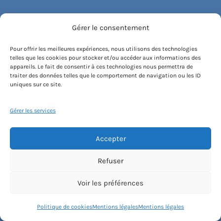
Stages
Gérer le consentement
Bon cadeau
Pour offrir les meilleures expériences, nous utilisons des technologies
telles que les cookies pour stocker et/ou accéder aux informations des
appareils. Le fait de consentir à ces technologies nous permettra de
Découvrez Haut Les Cours
traiter des données telles que le comportement de navigation ou les ID
uniques sur ce site.
Le concept
Gérer les services
Recommander un cours
Accepter
Blog
Refuser
Compte client.e
Voir les préférences
Politique de cookies
Mentions légales
Mentions légales