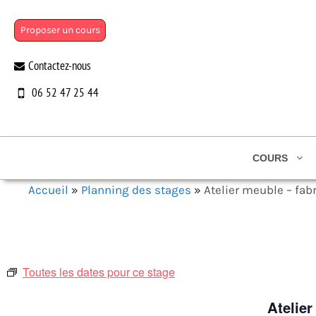
Aller
au
Proposer un cours
contenu
Contactez-nous
06 52 47 25 44
COURS
Accueil
»
Planning des stages
»
Atelier meuble – fab
Toutes les dates pour ce stage
Atelier