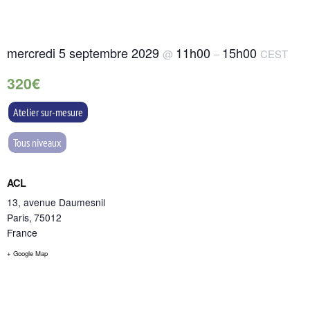
mercredi 5 septembre 2029
11h00
15h00
@
–
CEST
320€
Atelier sur-mesure
Tous niveaux
ACL
13, avenue Daumesnil
Paris
,
75012
France
+ Google Map