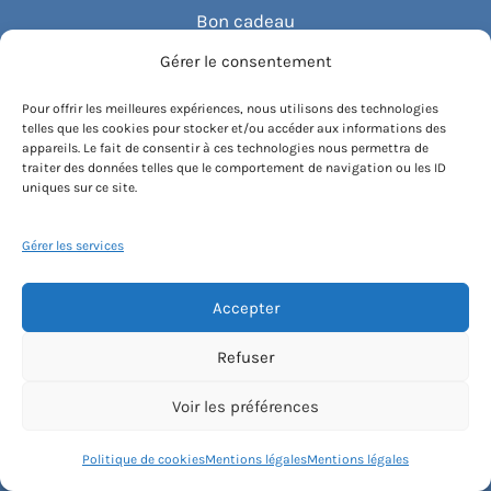
Bon cadeau
Gérer le consentement
Découvrez Haut Les Cours
Pour offrir les meilleures expériences, nous utilisons des technologies
telles que les cookies pour stocker et/ou accéder aux informations des
Le concept
appareils. Le fait de consentir à ces technologies nous permettra de
traiter des données telles que le comportement de navigation ou les ID
uniques sur ce site.
Recommander un cours
Gérer les services
Blog
Accepter
Compte client.e
Refuser
Voir les préférences
Conditions générales de vente
Politique de cookies
Mentions légales
Mentions légales
Contactez-nous
Mentions légales