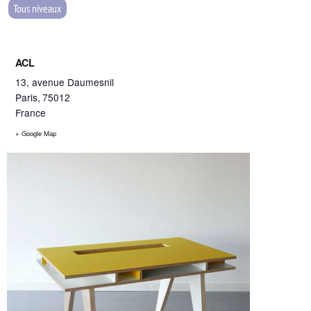
Tous niveaux
ACL
13, avenue Daumesnil
Paris
,
75012
France
+ Google Map