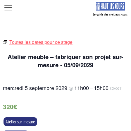
Aller
Menu
au
contenu
Toutes les dates pour ce stage
Atelier meuble – fabriquer son projet sur-
mesure - 05/09/2029
mercredi 5 septembre 2029
11h00
15h00
@
–
CEST
320€
Atelier sur-mesure