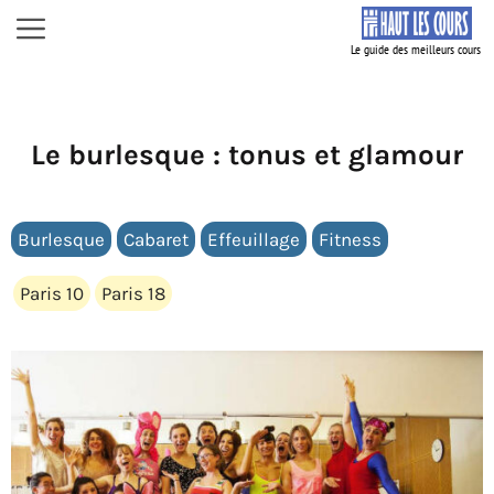
Aller
Menu
au
contenu
Le burlesque : tonus et glamour
Burlesque
Cabaret
Effeuillage
Fitness
Paris 10
Paris 18