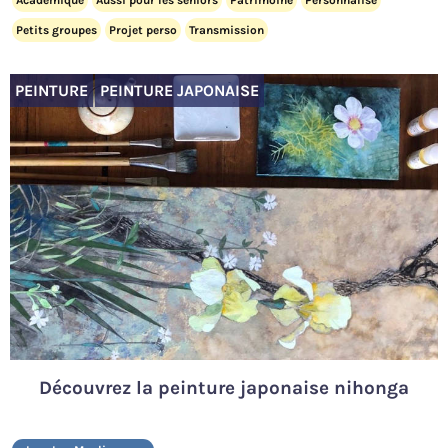
Académique
Aussi pour les seniors
Patrimoine
Personnalisé
Petits groupes
Projet perso
Transmission
PEINTURE
PEINTURE JAPONAISE
Découvrez la peinture japonaise nihonga