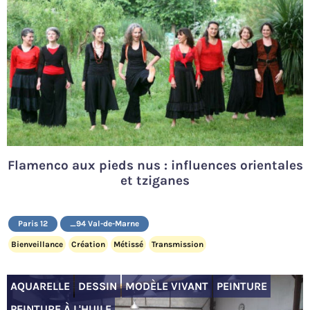
Flamenco aux pieds nus : influences orientales
et tziganes
Paris 12
_94 Val-de-Marne
Bienveillance
Création
Métissé
Transmission
AQUARELLE
DESSIN
MODÈLE VIVANT
PEINTURE
PEINTURE À L'HUILE