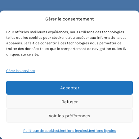
Stages de dessin et peinture
Gérer le consentement
Stages de sculpture
Pour offrir les meilleures expériences, nous utilisons des technologies
telles que les cookies pour stocker et/ou accéder aux informations des
appareils. Le fait de consentir à ces technologies nous permettra de
Stages de bois/menuiserie
traiter des données telles que le comportement de navigation ou les ID
uniques sur ce site.
Stages de céramique
Gérer les services
Stages de théâtre & impro
Accepter
Stages de prise de parole
Refuser
Stages de chant
Voir les préférences
Stages de danse
Politique de cookies
Mentions légales
Mentions légales